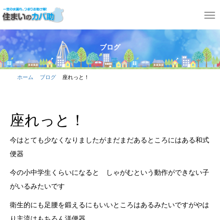
T
o
g
ブログ
g
l
ホーム
ブログ
座れっと！
e
n
a
座れっと！
v
今はとても少なくなりましたがまだまだあるところにはある和式
i
便器
g
a
今の小中学生くらいになると しゃがむという動作ができない子
t
がいるみたいです
i
衛生的にも足腰を鍛えるにもいいところはあるみたいですがやは
o
り主流はもちろん洋便器