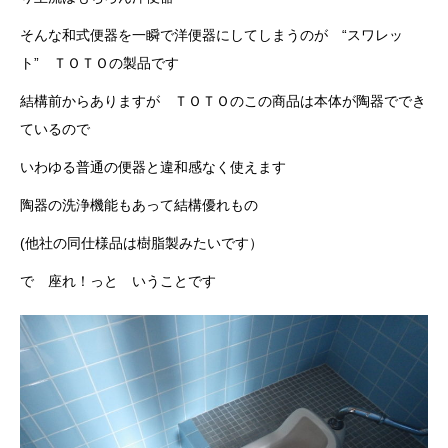
n
そんな和式便器を一瞬で洋便器にしてしまうのが “スワレッ
ト” ＴＯＴＯの製品です
結構前からありますが ＴＯＴＯのこの商品は本体が陶器ででき
ているので
いわゆる普通の便器と違和感なく使えます
陶器の洗浄機能もあって結構優れもの
(他社の同仕様品は樹脂製みたいです）
で 座れ！っと いうことです